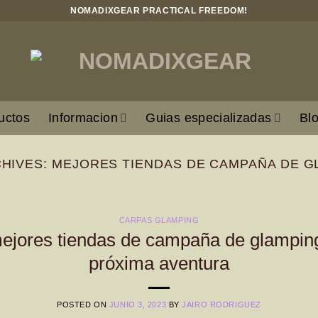
NOMADIXGEAR PRACTICAL FREEDOM!
uctos
Informacion
Guias especializadas
Bl
CHIVES:
MEJORES TIENDAS DE CAMPAÑA DE G
CARPAS GLAMPING
ejores tiendas de campaña de glamping 
próxima aventura
POSTED ON
JUNIO 3, 2023
BY
JAIRO RODRIGUEZ