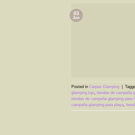
03
Jun
Posted in
Carpas Glamping
|
Tagg
glamping lujo
,
tiendas de campaña g
tiendas de campaña glamping para 
campaña glamping para playa
,
tien