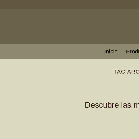
Skip
to
content
Inicio
Prod
TAG AR
Descubre las m