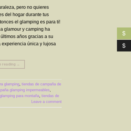
raleza, pero no quieres
s del hogar durante tus
ntonces el glamping es para ti!
na glamour y camping ha
$
últimos años gracias a su
 experiencia única y lujosa
$
e reading
→
ra glamping
,
tiendas de campaña de
mpaña glamping impermeables
,
glamping para montaña
,
tiendas de
Leave a comment