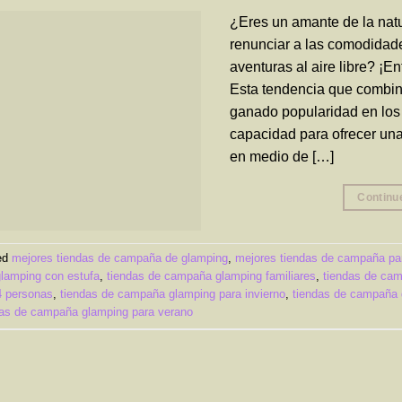
¿Eres un amante de la natu
renunciar a las comodidade
aventuras al aire libre? ¡E
Esta tendencia que combi
ganado popularidad en los 
capacidad para ofrecer una
en medio de […]
Continu
ed
mejores tiendas de campaña de glamping
,
mejores tiendas de campaña pa
lamping con estufa
,
tiendas de campaña glamping familiares
,
tiendas de ca
4 personas
,
tiendas de campaña glamping para invierno
,
tiendas de campaña 
das de campaña glamping para verano